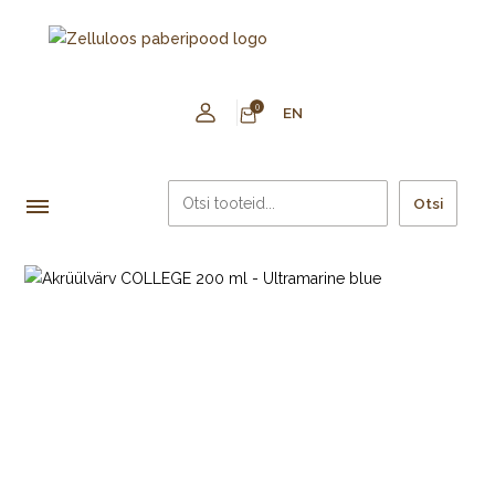
0
EN
Otsi