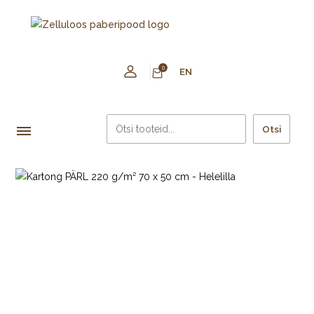
0
EN
Otsi