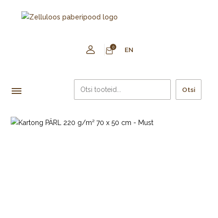
0
EN
Otsi