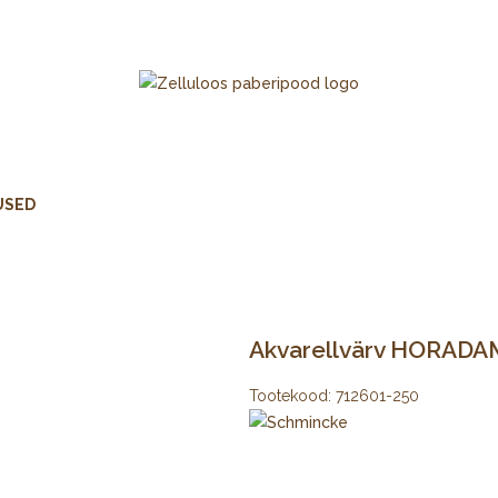
USED
Akvarellvärv HORADA
Tootekood:
712601-250