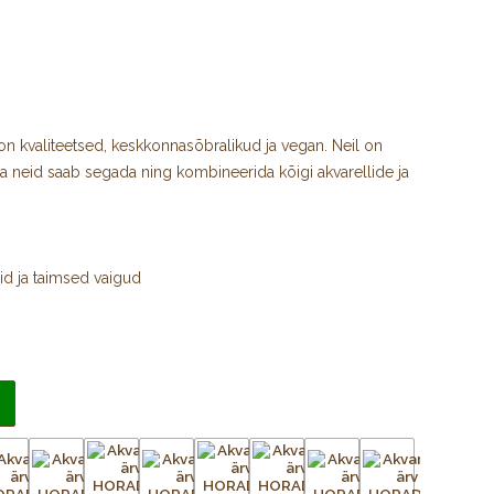
n kvaliteetsed, keskkonnasõbralikud ja vegan. Neil on
ja neid saab segada ning kombineerida kõigi akvarellide ja
d ja taimsed vaigud
 toonid
rell- ja guaššvärvidega
alguskindlusega)
artongile
gatult