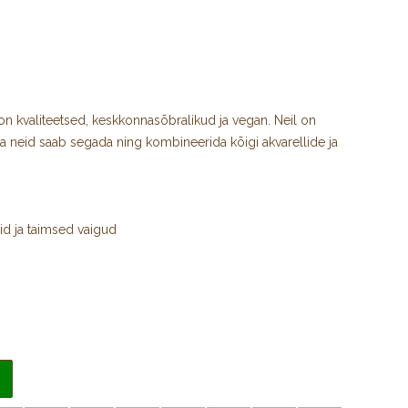
n kvaliteetsed, keskkonnasõbralikud ja vegan. Neil on
ja neid saab segada ning kombineerida kõigi akvarellide ja
d ja taimsed vaigud
 toonid
rell- ja guaššvärvidega
alguskindlusega)
artongile
gatult