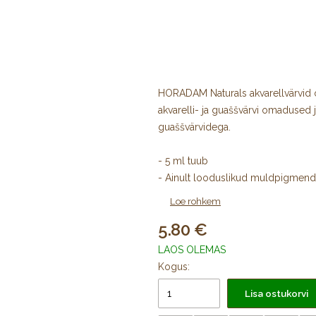
HORADAM Naturals akvarellvärvid o
akvarelli- ja guaššvärvi omadused 
guaššvärvidega.
- 5 ml tuub
- Ainult looduslikud muldpigmendi
- 100% vegan
Loe rohkem
- Põhineb kummiaraabikul
5.80
- Matid ja valdavalt poollaseerivad
- Võib segada ja kombineerida akva
LAOS OLEMAS
- Hea valguskindlus (3–5 tärnise v
Kogus:
- Sobib erinevat tüüpi paberile ja k
Lisa ostukorvi
- Võib kasutada puhtalt ja veega se
- Pärast kuivatamist vees lahustuv