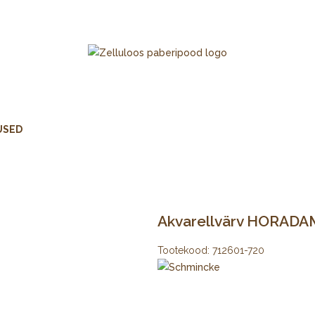
USED
Akvarellvärv HORADAM
Tootekood:
712601-720