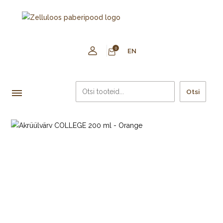
0
EN
Otsi