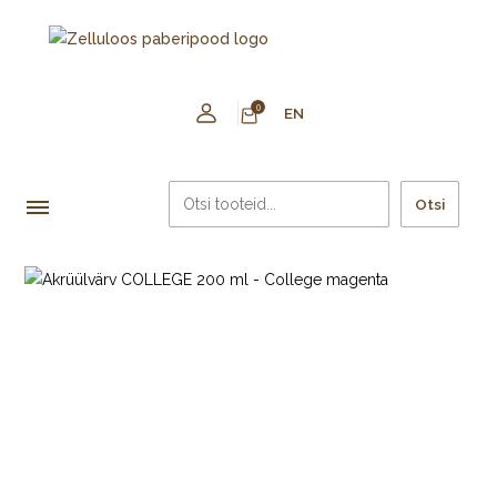
0
EN
Otsi