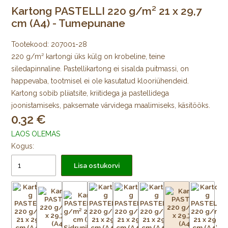
Kartong PASTELLI 220 g/m² 21 x 29,7
cm (A4) - Tumepunane
Tootekood:
207001-28
220 g/m² kartongi üks külg on krobeline, teine
siledapinnaline. Pastellikartong ei sisalda puitmassi, on
happevaba, tootmisel ei ole kasutatud klooriühendeid.
Kartong sobib pliiatsite, kriitidega ja pastellidega
joonistamiseks, paksemate värvidega maalimiseks, käsitööks.
0.32
LAOS OLEMAS
Kogus:
Lisa ostukorvi