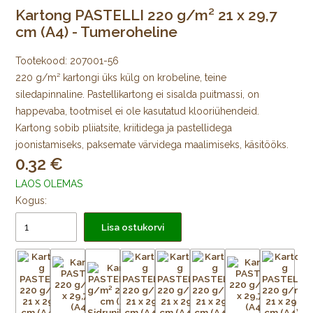
Kartong PASTELLI 220 g/m² 21 x 29,7
cm (A4) - Tumeroheline
Tootekood:
207001-56
220 g/m² kartongi üks külg on krobeline, teine
siledapinnaline. Pastellikartong ei sisalda puitmassi, on
happevaba, tootmisel ei ole kasutatud klooriühendeid.
Kartong sobib pliiatsite, kriitidega ja pastellidega
joonistamiseks, paksemate värvidega maalimiseks, käsitööks.
0.32
LAOS OLEMAS
Kogus:
Lisa ostukorvi