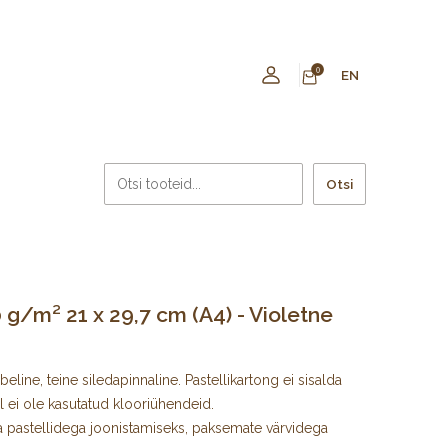
0
EN
Otsi
g/m² 21 x 29,7 cm (A4) - Violetne
line, teine siledapinnaline. Pastellikartong ei sisalda
 ei ole kasutatud klooriühendeid.
a ja pastellidega joonistamiseks, paksemate värvidega