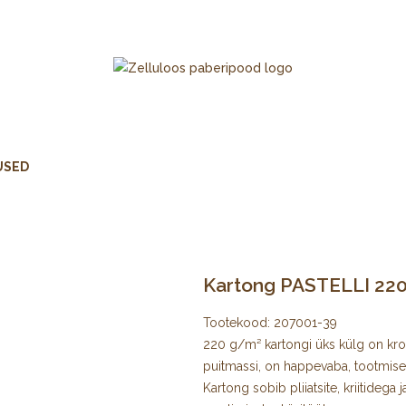
USED
Kartong PASTELLI 220 
Tootekood:
207001-39
220 g/m² kartongi üks külg on krobe
puitmassi, on happevaba, tootmisel
Kartong sobib pliiatsite, kriitideg