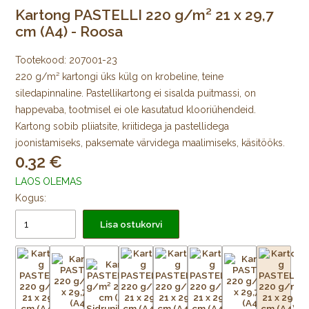
Kartong PASTELLI 220 g/m² 21 x 29,7
cm (A4) - Roosa
Tootekood:
207001-23
220 g/m² kartongi üks külg on krobeline, teine
siledapinnaline. Pastellikartong ei sisalda puitmassi, on
happevaba, tootmisel ei ole kasutatud klooriühendeid.
Kartong sobib pliiatsite, kriitidega ja pastellidega
joonistamiseks, paksemate värvidega maalimiseks, käsitööks.
0.32
LAOS OLEMAS
Kogus:
Lisa ostukorvi