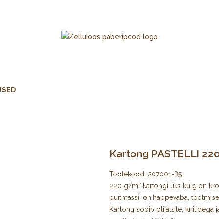
USED
Kartong PASTELLI 220 g
Tootekood:
207001-85
220 g/m² kartongi üks külg on krobe
puitmassi, on happevaba, tootmisel
Kartong sobib pliiatsite, kriitideg