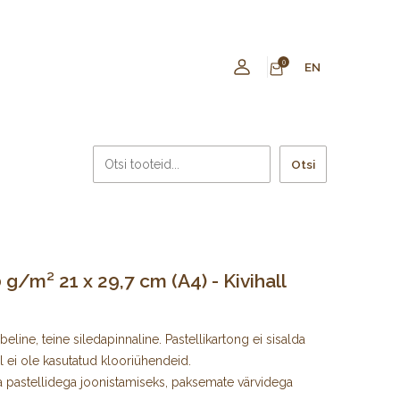
0
EN
Otsi
/m² 21 x 29,7 cm (A4) - Kivihall
line, teine siledapinnaline. Pastellikartong ei sisalda
 ei ole kasutatud klooriühendeid.
a ja pastellidega joonistamiseks, paksemate värvidega