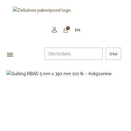
0
EN
Otsi