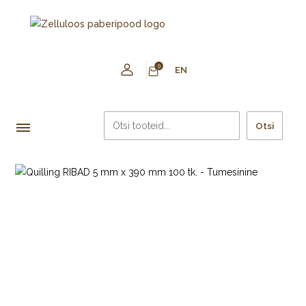
0
EN
Otsi