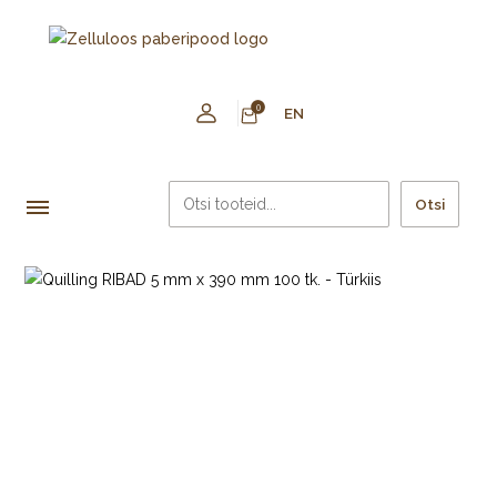
0
EN
Otsi