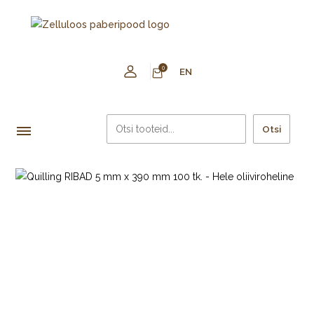
0
EN
Otsi