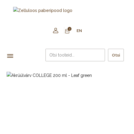
0
EN
Otsi