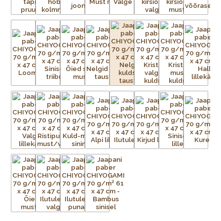
võrk iga mustris nähtava värvi kohta.
Aluspaber liimitakse esmalt ajutiselt tasasele pinnale.
Tänapäeval on kasutusel plast- ja metallvõrgud. Metallraami
peale pingutatud võrgule kantakse valgustundliku emulsiooni
abil trükitav kujutis. Trükivalmis raamid seadistatakse
trükikarussellile – iga värv kantakse trükilauale kinnitatud
tootele eraldi. Soovitud kujutis on võrgus avatud, ülejäänud
võrgu augud aga kaetud. Värvi laialiajamiseks ja üleliigse värvi
eemaldamiseks kasutatakse raaklit. Värv kuivab ja kinnistub
esemele kuivatustunnelis või lihtsalt õhu käes. Trükivärvid
segatakse iga prindi jaoks eritellimusel, nii et mõnikord ei ole
värvid täpselt sellised nagu eelmisel partiil. Pärast värvi
pealekandmist paber kuivatatakse. Protsessi korratakse iga
värvi puhul – kolm kuni 15 korda – kuni mustrid on täielikult
trükitud.