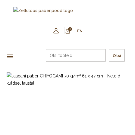
0
EN
Otsi