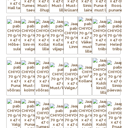
traditsioonilisi kui ka kaasaegseid, toodetakse pidevalt
lõpututes värvikombinatsioonides.
Paberid on väga sitked ja tugevad, ning sobivad ideaalselt
raamatute, purkide ja karpide katmiseks, kaartide ning
kollaažide tegemiseks, fotode ja kunstiteoste taustaks või
raamaturiiulitele ja seintele aktsendiks. Võimalused on
piiramatud!
Chiyogami imitatsiooniga pabereid toodetakse praegu
ofsettrükiga teistes Aasia riikides. Ärge laske end petta
madalama kvaliteediga imitatsioonidest, mis tõenäoliselt
pleegivad kiiremini ja aluspaber millele trükitakse ei ole nii
tugev ja sitke kui originaalpaberitel. Ehtsate Jaapani siiditrükiste
erksuse ja tugevusega need ei võistle.
Iga Chiyogami lehe valmistamine on uskumatult töömahukas
protsess. Esialgsest kujutisest tuleb valmistada terve hulk
mustriga trükivõrke, mis on terve paberilehe suurused, üks