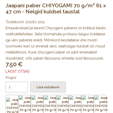
Jaapani paber CHIYOGAMI 70 g/m² 61 x
47 cm - Nelgid kuldsel taustal
Tootekood:
102161-1011
Erksavärvilised ja kaunid Chiyogami paberid on trükitud käsitsi
siiditrükktehnikas. Selle töömahuka protsessi käigus trükitakse
iga värv paberile eraldi. Mõnikord kasutatakse ühe mustri
loomiseks kuni 12 erinevat värvi, sealhulgas kuldset või muud
metalliktooni. Kuna chiyogami paber on pärit erinevatest
stuudiotest, võib paberi täissuurus erineda, kuid täissuuruses
7.50
lehe mustriline ala on alati 64 × 98 cm, mida ümbritseb igast
küljest trükkimata äär.
LAOST OTSAS
Kogus:
Algselt Edo ajastul välja töötatud jaapani värviliste
Lisa ostukorvi
kujundustega mooruspuupaberid trükiti puulõigete abil
väikeste kodutarvikute katmiseks ja pabernukkude
meisterdamiseks. Tänapäeval trükitakse Chiyogamit kõikjal
Jaapanis käsitsi siiditrükis väikestes stuudiotes. Trükkimiseks
kasutatakse pleekimiskindlaid pigmente. Uusi mustreid, nii