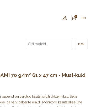
0
EN
Otsi
AMI 70 g/m² 61 x 47 cm - Must-kuld
paberid on trükitud käsitsi siiditrükktehnikas. Selle
kse iga värv paberile eraldi. Mõnikord kasutatakse ühe