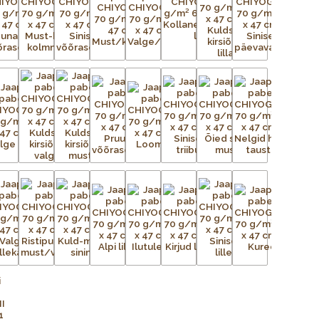
n uskumatult töömahukas protsess. Esialgsest kujutisest
ga trükivõrke, mis on terve paberilehe suurused, üks võrk
lt tasasele pinnale. Tänapäeval on kasutusel plast- ja
ingutatud võrgule kantakse valgustundliku emulsiooni abil
seadistatakse trükikarussellile – iga värv kantakse trükilauale
d kujutis on võrgus avatud, ülejäänud võrgu augud aga
liigse värvi eemaldamiseks kasutatakse raaklit. Värv kuivab ja
õi lihtsalt õhu käes. Trükivärvid segatakse iga prindi jaoks
 värvid täpselt sellised nagu eelmisel partiil. Pärast värvi
Protsessi korratakse iga värvi puhul – kolm kuni 15 korda –