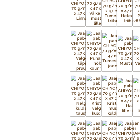
Iga Chiyogami lehe valmistamine o
tuleb valmistada terve hulk mustri
iga mustris nähtava värvi kohta.
Aluspaber liimitakse esmalt ajutise
metallvõrgud. Metallraami peale p
trükitav kujutis. Trükivalmis raamid 
kinnitatud tootele eraldi. Soovitu
kaetud. Värvi laialiajamiseks ja üle
kinnistub esemele kuivatustunnelis v
eritellimusel, nii et mõnikord ei ole
pealekandmist paber kuivatatakse. 
kuni mustrid on täielikult trükitud.