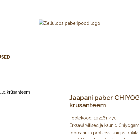
USED
Jaapani paber CHIYOG
krüsanteem
Tootekood:
102161-470
Erksavärvilised ja kaunid Chiyogami 
töömahuka protsessi käigus trükita