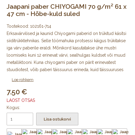
Jaapani paber CHIYOGAMI 70 g/m² 61 x
47 cm - Hõbe-kuld suled
Tootekood:
102161-714
Erksavärvilised ja kaunid Chiyogami paberid on trükitud käsitsi
siiditrükktehnikas. Selle töömahuka protsessi käigus trükitakse
iga värv paberile eraldi. Mõnikord kasutatakse ühe mustri
loomiseks kuni 12 erinevat värvi, sealhulgas kuldset või muud
metalliktooni. Kuna chiyogami paber on pärit erinevatest
stuudiotest, võib paberi täissuurus erineda, kuid täissuuruses
lehe mustriline ala on alati 64 × 98 cm, mida ümbritseb igast
Loe rohkem
küljest trükkimata äär.
7.50
Algselt Edo ajastul välja töötatud jaapani värviliste
LAOST OTSAS
kujundustega mooruspuupaberid trükiti puulõigete abil
Kogus:
väikeste kodutarvikute katmiseks ja pabernukkude
Lisa ostukorvi
meisterdamiseks. Tänapäeval trükitakse Chiyogamit kõikjal
Jaapanis käsitsi siiditrükis väikestes stuudiotes. Trükkimiseks
kasutatakse pleekimiskindlaid pigmente. Uusi mustreid, nii