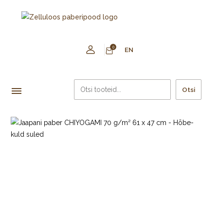
0
EN
Otsi