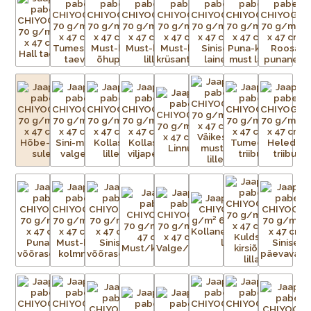
traditsioonilisi kui ka kaasaegseid, toodetakse pidevalt
lõpututes värvikombinatsioonides.
Paberid on väga sitked ja tugevad, ning sobivad ideaalselt
raamatute, purkide ja karpide katmiseks, kaartide ning
kollaažide tegemiseks, fotode ja kunstiteoste taustaks või
raamaturiiulitele ja seintele aktsendiks. Võimalused on
piiramatud!
Chiyogami imitatsiooniga pabereid toodetakse praegu
ofsettrükiga teistes Aasia riikides. Ärge laske end petta
madalama kvaliteediga imitatsioonidest, mis tõenäoliselt
pleegivad kiiremini ja aluspaber millele trükitakse ei ole nii
tugev ja sitke kui originaalpaberitel. Ehtsate Jaapani siiditrükiste
erksuse ja tugevusega need ei võistle.
Iga Chiyogami lehe valmistamine on uskumatult töömahukas
protsess. Esialgsest kujutisest tuleb valmistada terve hulk
mustriga trükivõrke, mis on terve paberilehe suurused, üks