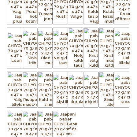
võrk iga mustris nähtava värvi kohta.
Aluspaber liimitakse esmalt ajutiselt tasasele pinnale.
Tänapäeval on kasutusel plast- ja metallvõrgud. Metallraami
peale pingutatud võrgule kantakse valgustundliku emulsiooni
abil trükitav kujutis. Trükivalmis raamid seadistatakse
trükikarussellile – iga värv kantakse trükilauale kinnitatud
tootele eraldi. Soovitud kujutis on võrgus avatud, ülejäänud
võrgu augud aga kaetud. Värvi laialiajamiseks ja üleliigse värvi
eemaldamiseks kasutatakse raaklit. Värv kuivab ja kinnistub
esemele kuivatustunnelis või lihtsalt õhu käes. Trükivärvid
segatakse iga prindi jaoks eritellimusel, nii et mõnikord ei ole
värvid täpselt sellised nagu eelmisel partiil. Pärast värvi
pealekandmist paber kuivatatakse. Protsessi korratakse iga
värvi puhul – kolm kuni 15 korda – kuni mustrid on täielikult
trükitud.