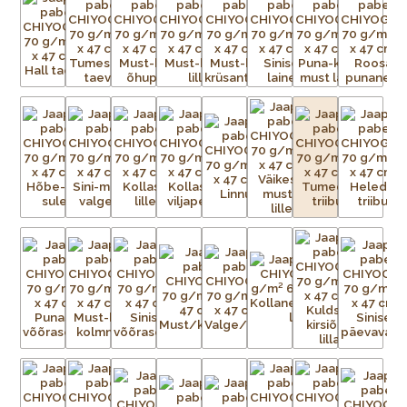
traditsioonilisi kui ka kaasaegseid, toodetakse pidevalt
lõpututes värvikombinatsioonides.
Paberid on väga sitked ja tugevad, ning sobivad ideaalselt
raamatute, purkide ja karpide katmiseks, kaartide ning
kollaažide tegemiseks, fotode ja kunstiteoste taustaks või
raamaturiiulitele ja seintele aktsendiks. Võimalused on
piiramatud!
Chiyogami imitatsiooniga pabereid toodetakse praegu
ofsettrükiga teistes Aasia riikides. Ärge laske end petta
madalama kvaliteediga imitatsioonidest, mis tõenäoliselt
pleegivad kiiremini ja aluspaber millele trükitakse ei ole nii
tugev ja sitke kui originaalpaberitel. Ehtsate Jaapani siiditrükiste
erksuse ja tugevusega need ei võistle.
Iga Chiyogami lehe valmistamine on uskumatult töömahukas
protsess. Esialgsest kujutisest tuleb valmistada terve hulk
mustriga trükivõrke, mis on terve paberilehe suurused, üks