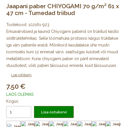
Jaapani paber CHIYOGAMI 70 g/m² 61 x
47 cm - Tumedad triibud
Tootekood:
102161-923
Erksavärvilised ja kaunid Chiyogami paberid on trükitud käsitsi
siiditrükktehnikas. Selle töömahuka protsessi käigus trükitakse
iga värv paberile eraldi. Mõnikord kasutatakse ühe mustri
loomiseks kuni 12 erinevat värvi, sealhulgas kuldset või muud
metalliktooni. Kuna chiyogami paber on pärit erinevatest
stuudiotest, võib paberi täissuurus erineda, kuid täissuuruses
lehe mustriline ala on alati 64 × 98 cm, mida ümbritseb igast
Loe rohkem
küljest trükkimata äär.
7.50
Algselt Edo ajastul välja töötatud jaapani värviliste
LAOS OLEMAS
kujundustega mooruspuupaberid trükiti puulõigete abil
Kogus:
väikeste kodutarvikute katmiseks ja pabernukkude
Lisa ostukorvi
meisterdamiseks. Tänapäeval trükitakse Chiyogamit kõikjal
Jaapanis käsitsi siiditrükis väikestes stuudiotes. Trükkimiseks
kasutatakse pleekimiskindlaid pigmente. Uusi mustreid, nii