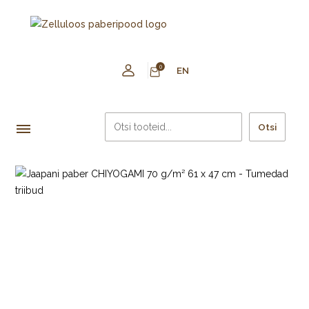
0
EN
Otsi