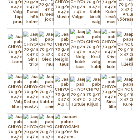
võrk iga mustris nähtava värvi kohta.
Aluspaber liimitakse esmalt ajutiselt tasasele pinnale.
Tänapäeval on kasutusel plast- ja metallvõrgud. Metallraami
peale pingutatud võrgule kantakse valgustundliku emulsiooni
abil trükitav kujutis. Trükivalmis raamid seadistatakse
trükikarussellile – iga värv kantakse trükilauale kinnitatud
tootele eraldi. Soovitud kujutis on võrgus avatud, ülejäänud
võrgu augud aga kaetud. Värvi laialiajamiseks ja üleliigse värvi
eemaldamiseks kasutatakse raaklit. Värv kuivab ja kinnistub
esemele kuivatustunnelis või lihtsalt õhu käes. Trükivärvid
segatakse iga prindi jaoks eritellimusel, nii et mõnikord ei ole
värvid täpselt sellised nagu eelmisel partiil. Pärast värvi
pealekandmist paber kuivatatakse. Protsessi korratakse iga
värvi puhul – kolm kuni 15 korda – kuni mustrid on täielikult
trükitud.