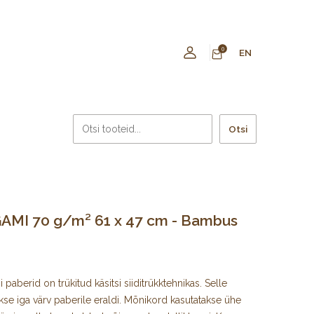
0
EN
Otsi
AMI 70 g/m² 61 x 47 cm - Bambus
paberid on trükitud käsitsi siiditrükktehnikas. Selle
kse iga värv paberile eraldi. Mõnikord kasutatakse ühe