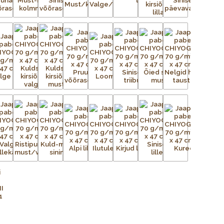
n uskumatult töömahukas protsess. Esialgsest kujutisest
ga trükivõrke, mis on terve paberilehe suurused, üks võrk
lt tasasele pinnale. Tänapäeval on kasutusel plast- ja
ingutatud võrgule kantakse valgustundliku emulsiooni abil
seadistatakse trükikarussellile – iga värv kantakse trükilauale
d kujutis on võrgus avatud, ülejäänud võrgu augud aga
liigse värvi eemaldamiseks kasutatakse raaklit. Värv kuivab ja
õi lihtsalt õhu käes. Trükivärvid segatakse iga prindi jaoks
 värvid täpselt sellised nagu eelmisel partiil. Pärast värvi
Protsessi korratakse iga värvi puhul – kolm kuni 15 korda –