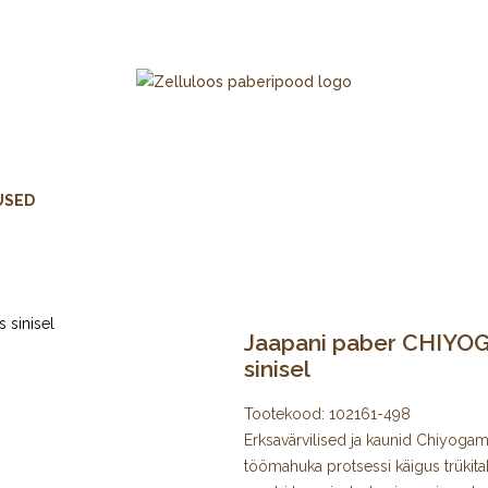
USED
Jaapani paber CHIYOG
sinisel
Tootekood:
102161-498
Erksavärvilised ja kaunid Chiyogami 
töömahuka protsessi käigus trükita