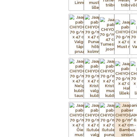
Iga Chiyogami lehe valmistamine o
tuleb valmistada terve hulk mustri
iga mustris nähtava värvi kohta.
Aluspaber liimitakse esmalt ajutise
metallvõrgud. Metallraami peale p
trükitav kujutis. Trükivalmis raamid 
kinnitatud tootele eraldi. Soovitu
kaetud. Värvi laialiajamiseks ja üle
kinnistub esemele kuivatustunnelis v
eritellimusel, nii et mõnikord ei ole
pealekandmist paber kuivatatakse. 
kuni mustrid on täielikult trükitud.