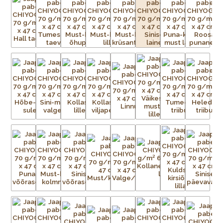
traditsioonilisi kui ka kaasaegseid, toodetakse pidevalt
lõpututes värvikombinatsioonides.
Paberid on väga sitked ja tugevad, ning sobivad ideaalselt
raamatute, purkide ja karpide katmiseks, kaartide ning
kollaažide tegemiseks, fotode ja kunstiteoste taustaks või
raamaturiiulitele ja seintele aktsendiks. Võimalused on
piiramatud!
Chiyogami imitatsiooniga pabereid toodetakse praegu
ofsettrükiga teistes Aasia riikides. Ärge laske end petta
madalama kvaliteediga imitatsioonidest, mis tõenäoliselt
pleegivad kiiremini ja aluspaber millele trükitakse ei ole nii
tugev ja sitke kui originaalpaberitel. Ehtsate Jaapani siiditrükiste
erksuse ja tugevusega need ei võistle.
Iga Chiyogami lehe valmistamine on uskumatult töömahukas
protsess. Esialgsest kujutisest tuleb valmistada terve hulk
mustriga trükivõrke, mis on terve paberilehe suurused, üks