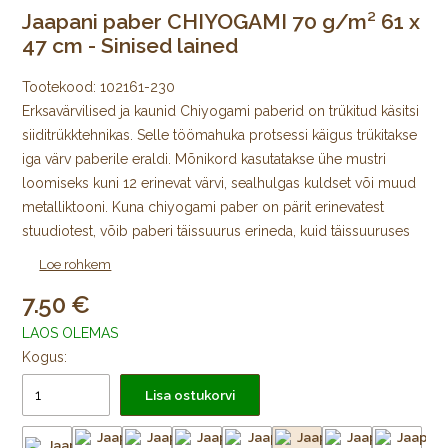
Jaapani paber CHIYOGAMI 70 g/m² 61 x
47 cm - Sinised lained
Tootekood:
102161-230
Erksavärvilised ja kaunid Chiyogami paberid on trükitud käsitsi
siiditrükktehnikas. Selle töömahuka protsessi käigus trükitakse
iga värv paberile eraldi. Mõnikord kasutatakse ühe mustri
loomiseks kuni 12 erinevat värvi, sealhulgas kuldset või muud
metalliktooni. Kuna chiyogami paber on pärit erinevatest
stuudiotest, võib paberi täissuurus erineda, kuid täissuuruses
lehe mustriline ala on alati 64 × 98 cm, mida ümbritseb igast
Loe rohkem
küljest trükkimata äär.
7.50
Algselt Edo ajastul välja töötatud jaapani värviliste
LAOS OLEMAS
kujundustega mooruspuupaberid trükiti puulõigete abil
Kogus:
väikeste kodutarvikute katmiseks ja pabernukkude
Lisa ostukorvi
meisterdamiseks. Tänapäeval trükitakse Chiyogamit kõikjal
Jaapanis käsitsi siiditrükis väikestes stuudiotes. Trükkimiseks
kasutatakse pleekimiskindlaid pigmente. Uusi mustreid, nii