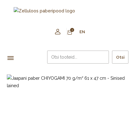
0
EN
Otsi