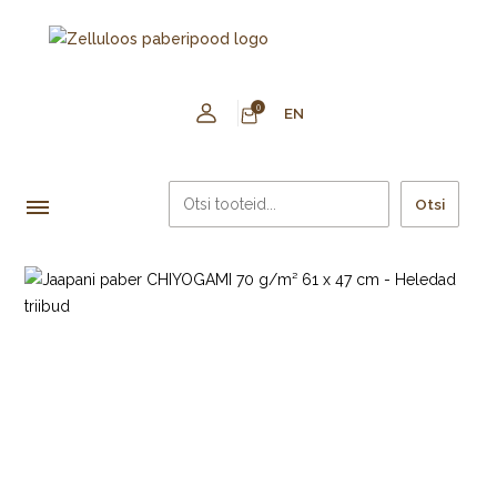
0
EN
Otsi