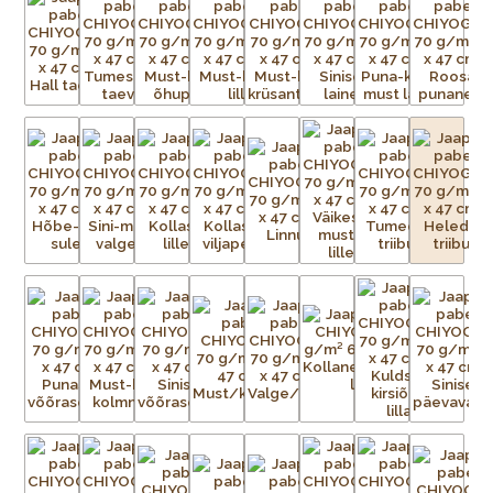
traditsioonilisi kui ka kaasaegseid, toodetakse pidevalt
lõpututes värvikombinatsioonides.
Paberid on väga sitked ja tugevad, ning sobivad ideaalselt
raamatute, purkide ja karpide katmiseks, kaartide ning
kollaažide tegemiseks, fotode ja kunstiteoste taustaks või
raamaturiiulitele ja seintele aktsendiks. Võimalused on
piiramatud!
Chiyogami imitatsiooniga pabereid toodetakse praegu
ofsettrükiga teistes Aasia riikides. Ärge laske end petta
madalama kvaliteediga imitatsioonidest, mis tõenäoliselt
pleegivad kiiremini ja aluspaber millele trükitakse ei ole nii
tugev ja sitke kui originaalpaberitel. Ehtsate Jaapani siiditrükiste
erksuse ja tugevusega need ei võistle.
Iga Chiyogami lehe valmistamine on uskumatult töömahukas
protsess. Esialgsest kujutisest tuleb valmistada terve hulk
mustriga trükivõrke, mis on terve paberilehe suurused, üks