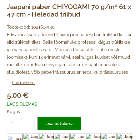
Jaapani paber CHIYOGAMI 70 g/m² 61 x
47 cm - Heledad triibud
Tootekood:
102161-930
Erksavärvilised ja kaunid Chiyogami paberid on trükitud käsitsi
siiditrükktehnikas. Selle töömahuka protsessi käigus trükitakse
iga värv paberile eraldi. Mõnikord kasutatakse ühe mustri
loomiseks kuni 12 erinevat värvi, sealhulgas kuldset või muud
metalliktooni. Kuna chiyogami paber on pärit erinevatest
stuudiotest, võib paberi täissuurus erineda, kuid täissuuruses
lehe mustriline ala on alati 64 × 98 cm, mida ümbritseb igast
Loe rohkem
küljest trükkimata äär.
5.00
Algselt Edo ajastul välja töötatud jaapani värviliste
LAOS OLEMAS
kujundustega mooruspuupaberid trükiti puulõigete abil
Kogus:
väikeste kodutarvikute katmiseks ja pabernukkude
Lisa ostukorvi
meisterdamiseks. Tänapäeval trükitakse Chiyogamit kõikjal
Jaapanis käsitsi siiditrükis väikestes stuudiotes. Trükkimiseks
kasutatakse pleekimiskindlaid pigmente. Uusi mustreid, nii