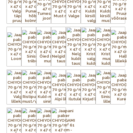
võrk iga mustris nähtava värvi kohta.
Aluspaber liimitakse esmalt ajutiselt tasasele pinnale.
Tänapäeval on kasutusel plast- ja metallvõrgud. Metallraami
peale pingutatud võrgule kantakse valgustundliku emulsiooni
abil trükitav kujutis. Trükivalmis raamid seadistatakse
trükikarussellile – iga värv kantakse trükilauale kinnitatud
tootele eraldi. Soovitud kujutis on võrgus avatud, ülejäänud
võrgu augud aga kaetud. Värvi laialiajamiseks ja üleliigse värvi
eemaldamiseks kasutatakse raaklit. Värv kuivab ja kinnistub
esemele kuivatustunnelis või lihtsalt õhu käes. Trükivärvid
segatakse iga prindi jaoks eritellimusel, nii et mõnikord ei ole
värvid täpselt sellised nagu eelmisel partiil. Pärast värvi
pealekandmist paber kuivatatakse. Protsessi korratakse iga
värvi puhul – kolm kuni 15 korda – kuni mustrid on täielikult
trükitud.