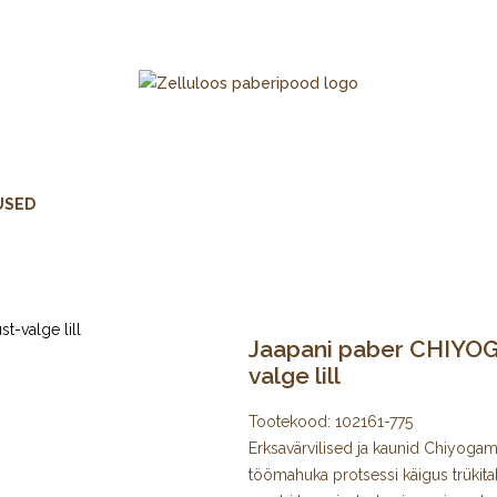
USED
Jaapani paber CHIYOGA
valge lill
Tootekood:
102161-775
Erksavärvilised ja kaunid Chiyogami 
töömahuka protsessi käigus trükita