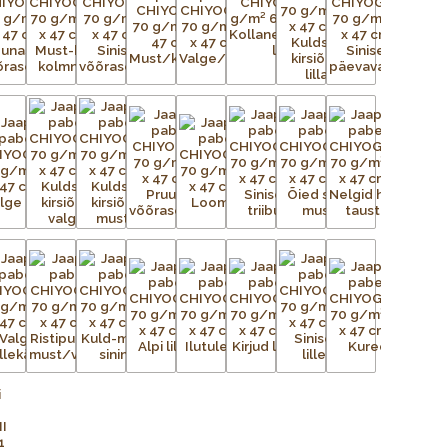
n uskumatult töömahukas protsess. Esialgsest kujutisest
ga trükivõrke, mis on terve paberilehe suurused, üks võrk
lt tasasele pinnale. Tänapäeval on kasutusel plast- ja
ingutatud võrgule kantakse valgustundliku emulsiooni abil
seadistatakse trükikarussellile – iga värv kantakse trükilauale
d kujutis on võrgus avatud, ülejäänud võrgu augud aga
liigse värvi eemaldamiseks kasutatakse raaklit. Värv kuivab ja
õi lihtsalt õhu käes. Trükivärvid segatakse iga prindi jaoks
 värvid täpselt sellised nagu eelmisel partiil. Pärast värvi
Protsessi korratakse iga värvi puhul – kolm kuni 15 korda –