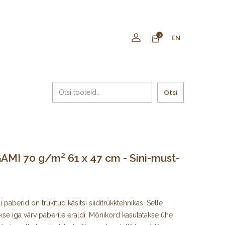
0
EN
Otsi
MI 70 g/m² 61 x 47 cm - Sini-must-
paberid on trükitud käsitsi siiditrükktehnikas. Selle
kse iga värv paberile eraldi. Mõnikord kasutatakse ühe