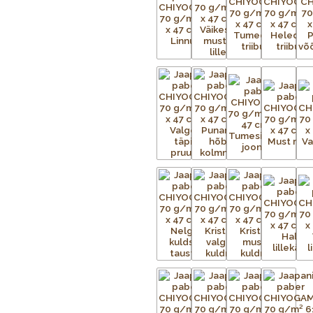
Iga Chiyogami lehe valmistamine o
tuleb valmistada terve hulk mustri
iga mustris nähtava värvi kohta.
Aluspaber liimitakse esmalt ajutise
metallvõrgud. Metallraami peale p
trükitav kujutis. Trükivalmis raamid 
kinnitatud tootele eraldi. Soovitu
kaetud. Värvi laialiajamiseks ja üle
kinnistub esemele kuivatustunnelis v
eritellimusel, nii et mõnikord ei ole
pealekandmist paber kuivatatakse. 
kuni mustrid on täielikult trükitud.