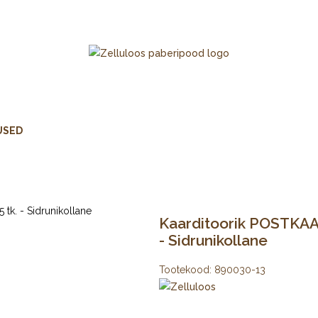
USED
Kaarditoorik POSTKAAR
- Sidrunikollane
Tootekood:
890030-13