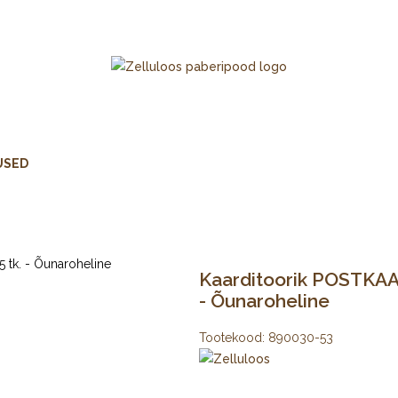
USED
Kaarditoorik POSTKAAR
- Õunaroheline
Tootekood:
890030-53