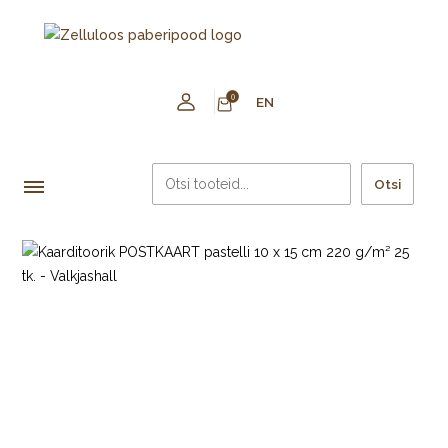
0
EN
Otsi