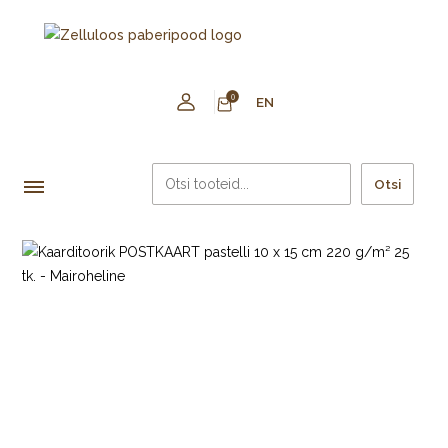
0
EN
Otsi