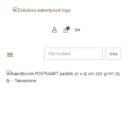
0
EN
Otsi