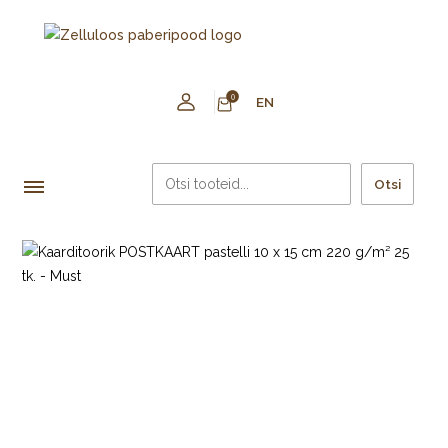
0
EN
Otsi