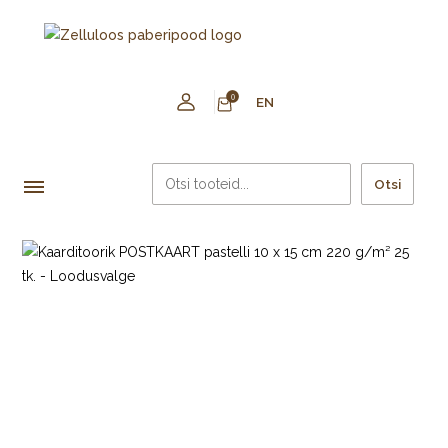
0
EN
Otsi