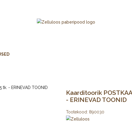
USED
Kaarditoorik POSTKAAR
- ERINEVAD TOONID
Tootekood:
890030