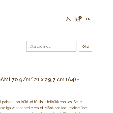
0
EN
Otsi
MI 70 g/m² 21 x 29,7 cm (A4) -
paberid on trükitud käsitsi siiditrükktehnikas. Selle
kse iga värv paberile eraldi. Mõnikord kasutatakse ühe