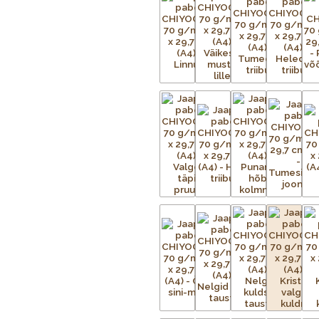
Iga Chiyogami lehe valmistamine o
tuleb valmistada terve hulk mustri
iga mustris nähtava värvi kohta.
Aluspaber liimitakse esmalt ajutise
metallvõrgud. Metallraami peale p
trükitav kujutis. Trükivalmis raamid 
kinnitatud tootele eraldi. Soovitu
kaetud. Värvi laialiajamiseks ja üle
kinnistub esemele kuivatustunnelis v
eritellimusel, nii et mõnikord ei ole
pealekandmist paber kuivatatakse. 
kuni mustrid on täielikult trükitud.