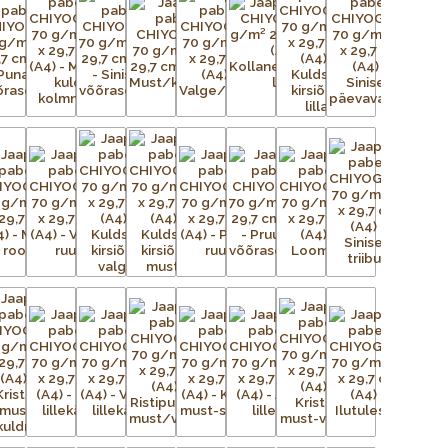
n uskumatult töömahukas protsess. Esialgsest kujutisest
ga trükivõrke, mis on terve paberilehe suurused, üks võrk
lt tasasele pinnale. Tänapäeval on kasutusel plast- ja
ingutatud võrgule kantakse valgustundliku emulsiooni abil
seadistatakse trükikarussellile – iga värv kantakse trükilauale
d kujutis on võrgus avatud, ülejäänud võrgu augud aga
liigse värvi eemaldamiseks kasutatakse raaklit. Värv kuivab ja
õi lihtsalt õhu käes. Trükivärvid segatakse iga prindi jaoks
 värvid täpselt sellised nagu eelmisel partiil. Pärast värvi
Protsessi korratakse iga värvi puhul – kolm kuni 15 korda –