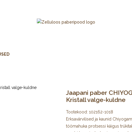
USED
Jaapani paber CHIYOGA
Kristall valge-kuldne
Tootekood:
102162-1018
Erksavärvilised ja kaunid Chiyogami 
töömahuka protsessi käigus trükita