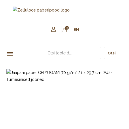
0
EN
Otsi