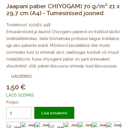
Jaapani paber CHIYOGAMI 70 g/m² 21 x
29,7 cm (A4) - Tumesinised jooned
Tootekood:
102162-448
Erksavärvilised ja kaunid Chiyogami paberid on trükitud käsitsi
siiditrükktehnikas. Selle töömahuka protsessi käigus trükitakse
iga värv paberile eraldi. Mõnikord kasutatakse ühe mustri
loomiseks kuni 12 erinevat värvi, sealhulgas kuldset või muud
metalliktooni. Kuna chiyogami paber on pärit erinevatest
stuudiotest, võib paberi täissuurus erineda, kuid täissuuruses
lehe mustriline ala on alati 64 × 98 cm, mida ümbritseb igast
Loe rohkem
küljest trükkimata äär.
1.50
Algselt Edo ajastul välja töötatud jaapani värviliste
LAOS OLEMAS
kujundustega mooruspuupaberid trükiti puulõigete abil
Kogus:
väikeste kodutarvikute katmiseks ja pabernukkude
Lisa ostukorvi
meisterdamiseks. Tänapäeval trükitakse Chiyogamit kõikjal
Jaapanis käsitsi siiditrükis väikestes stuudiotes. Trükkimiseks
kasutatakse pleekimiskindlaid pigmente. Uusi mustreid, nii