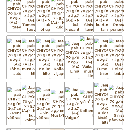
traditsioonilisi kui ka kaasaegseid, toodetakse pidevalt
lõpututes värvikombinatsioonides.
Paberid on väga sitked ja tugevad, ning sobivad ideaalselt
raamatute, purkide ja karpide katmiseks, kaartide ning
kollaažide tegemiseks, fotode ja kunstiteoste taustaks või
raamaturiiulitele ja seintele aktsendiks. Võimalused on
piiramatud!
Chiyogami imitatsiooniga pabereid toodetakse praegu
ofsettrükiga teistes Aasia riikides. Ärge laske end petta
madalama kvaliteediga imitatsioonidest, mis tõenäoliselt
pleegivad kiiremini ja aluspaber millele trükitakse ei ole nii
tugev ja sitke kui originaalpaberitel. Ehtsate Jaapani siiditrükiste
erksuse ja tugevusega need ei võistle.
Iga Chiyogami lehe valmistamine on uskumatult töömahukas
protsess. Esialgsest kujutisest tuleb valmistada terve hulk
mustriga trükivõrke, mis on terve paberilehe suurused, üks