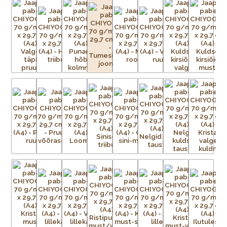
võrk iga mustris nähtava värvi kohta.
Aluspaber liimitakse esmalt ajutiselt tasasele pinnale.
Tänapäeval on kasutusel plast- ja metallvõrgud. Metallraami
peale pingutatud võrgule kantakse valgustundliku emulsiooni
abil trükitav kujutis. Trükivalmis raamid seadistatakse
trükikarussellile – iga värv kantakse trükilauale kinnitatud
tootele eraldi. Soovitud kujutis on võrgus avatud, ülejäänud
võrgu augud aga kaetud. Värvi laialiajamiseks ja üleliigse värvi
eemaldamiseks kasutatakse raaklit. Värv kuivab ja kinnistub
esemele kuivatustunnelis või lihtsalt õhu käes. Trükivärvid
segatakse iga prindi jaoks eritellimusel, nii et mõnikord ei ole
värvid täpselt sellised nagu eelmisel partiil. Pärast värvi
pealekandmist paber kuivatatakse. Protsessi korratakse iga
värvi puhul – kolm kuni 15 korda – kuni mustrid on täielikult
trükitud.