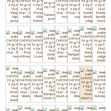
võrk iga mustris nähtava värvi kohta.
Aluspaber liimitakse esmalt ajutiselt tasasele pinnale.
Tänapäeval on kasutusel plast- ja metallvõrgud. Metallraami
peale pingutatud võrgule kantakse valgustundliku emulsiooni
abil trükitav kujutis. Trükivalmis raamid seadistatakse
trükikarussellile – iga värv kantakse trükilauale kinnitatud
tootele eraldi. Soovitud kujutis on võrgus avatud, ülejäänud
võrgu augud aga kaetud. Värvi laialiajamiseks ja üleliigse värvi
eemaldamiseks kasutatakse raaklit. Värv kuivab ja kinnistub
esemele kuivatustunnelis või lihtsalt õhu käes. Trükivärvid
segatakse iga prindi jaoks eritellimusel, nii et mõnikord ei ole
värvid täpselt sellised nagu eelmisel partiil. Pärast värvi
pealekandmist paber kuivatatakse. Protsessi korratakse iga
värvi puhul – kolm kuni 15 korda – kuni mustrid on täielikult
trükitud.