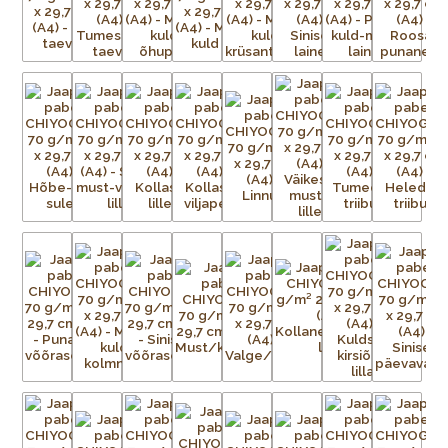
traditsioonilisi kui ka kaasaegseid, toodetakse pidevalt
lõpututes värvikombinatsioonides.
Paberid on väga sitked ja tugevad, ning sobivad ideaalselt
raamatute, purkide ja karpide katmiseks, kaartide ning
kollaažide tegemiseks, fotode ja kunstiteoste taustaks või
raamaturiiulitele ja seintele aktsendiks. Võimalused on
piiramatud!
Chiyogami imitatsiooniga pabereid toodetakse praegu
ofsettrükiga teistes Aasia riikides. Ärge laske end petta
madalama kvaliteediga imitatsioonidest, mis tõenäoliselt
pleegivad kiiremini ja aluspaber millele trükitakse ei ole nii
tugev ja sitke kui originaalpaberitel. Ehtsate Jaapani siiditrükiste
erksuse ja tugevusega need ei võistle.
Iga Chiyogami lehe valmistamine on uskumatult töömahukas
protsess. Esialgsest kujutisest tuleb valmistada terve hulk
mustriga trükivõrke, mis on terve paberilehe suurused, üks