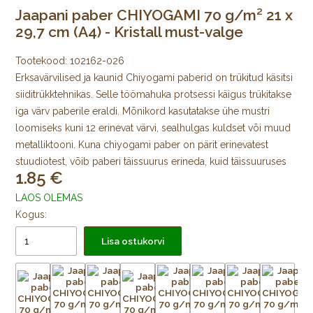
Jaapani paber CHIYOGAMI 70 g/m² 21 x
29,7 cm (A4) - Kristall must-valge
Tootekood:
102162-026
Erksavärvilised ja kaunid Chiyogami paberid on trükitud käsitsi
siiditrükktehnikas. Selle töömahuka protsessi käigus trükitakse
iga värv paberile eraldi. Mõnikord kasutatakse ühe mustri
loomiseks kuni 12 erinevat värvi, sealhulgas kuldset või muud
metalliktooni. Kuna chiyogami paber on pärit erinevatest
stuudiotest, võib paberi täissuurus erineda, kuid täissuuruses
1.85
lehe mustriline ala on alati 64 × 98 cm, mida ümbritseb igast
küljest trükkimata äär.
LAOS OLEMAS
Kogus:
Algselt Edo ajastul välja töötatud jaapani värviliste
Lisa ostukorvi
kujundustega mooruspuupaberid trükiti puulõigete abil
väikeste kodutarvikute katmiseks ja pabernukkude
meisterdamiseks. Tänapäeval trükitakse Chiyogamit kõikjal
Jaapanis käsitsi siiditrükis väikestes stuudiotes. Trükkimiseks
kasutatakse pleekimiskindlaid pigmente. Uusi mustreid, nii