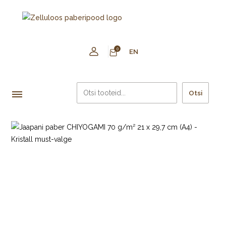
0
EN
Otsi