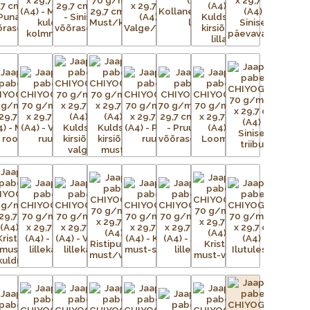
n uskumatult töömahukas protsess. Esialgsest kujutisest
ga trükivõrke, mis on terve paberilehe suurused, üks võrk
lt tasasele pinnale. Tänapäeval on kasutusel plast- ja
ingutatud võrgule kantakse valgustundliku emulsiooni abil
seadistatakse trükikarussellile – iga värv kantakse trükilauale
d kujutis on võrgus avatud, ülejäänud võrgu augud aga
liigse värvi eemaldamiseks kasutatakse raaklit. Värv kuivab ja
õi lihtsalt õhu käes. Trükivärvid segatakse iga prindi jaoks
 värvid täpselt sellised nagu eelmisel partiil. Pärast värvi
Protsessi korratakse iga värvi puhul – kolm kuni 15 korda –