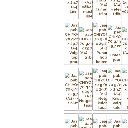
Iga Chiyogami lehe valmistamine o
tuleb valmistada terve hulk mustri
iga mustris nähtava värvi kohta.
Aluspaber liimitakse esmalt ajutise
metallvõrgud. Metallraami peale p
trükitav kujutis. Trükivalmis raamid 
kinnitatud tootele eraldi. Soovitu
kaetud. Värvi laialiajamiseks ja üle
kinnistub esemele kuivatustunnelis v
eritellimusel, nii et mõnikord ei ole
pealekandmist paber kuivatatakse. 
kuni mustrid on täielikult trükitud.