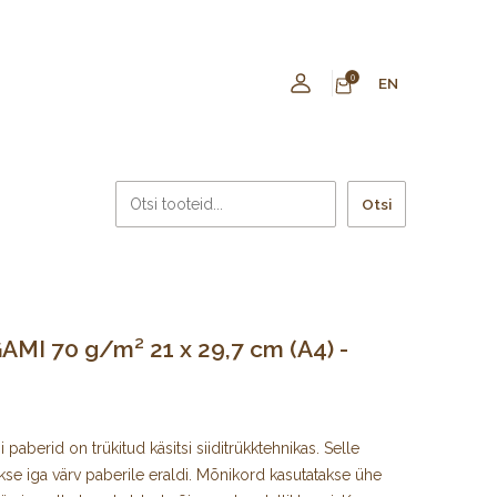
0
EN
Otsi
MI 70 g/m² 21 x 29,7 cm (A4) -
paberid on trükitud käsitsi siiditrükktehnikas. Selle
kse iga värv paberile eraldi. Mõnikord kasutatakse ühe