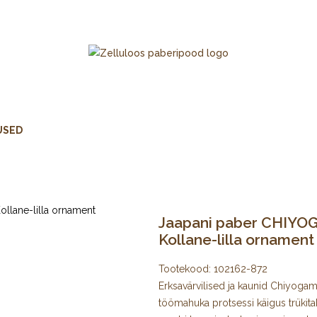
USED
Jaapani paber CHIYOGA
Kollane-lilla ornament
Tootekood:
102162-872
Erksavärvilised ja kaunid Chiyogami 
töömahuka protsessi käigus trükita