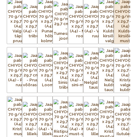
võrk iga mustris nähtava värvi kohta.
Aluspaber liimitakse esmalt ajutiselt tasasele pinnale.
Tänapäeval on kasutusel plast- ja metallvõrgud. Metallraami
peale pingutatud võrgule kantakse valgustundliku emulsiooni
abil trükitav kujutis. Trükivalmis raamid seadistatakse
trükikarussellile – iga värv kantakse trükilauale kinnitatud
tootele eraldi. Soovitud kujutis on võrgus avatud, ülejäänud
võrgu augud aga kaetud. Värvi laialiajamiseks ja üleliigse värvi
eemaldamiseks kasutatakse raaklit. Värv kuivab ja kinnistub
esemele kuivatustunnelis või lihtsalt õhu käes. Trükivärvid
segatakse iga prindi jaoks eritellimusel, nii et mõnikord ei ole
värvid täpselt sellised nagu eelmisel partiil. Pärast värvi
pealekandmist paber kuivatatakse. Protsessi korratakse iga
värvi puhul – kolm kuni 15 korda – kuni mustrid on täielikult
trükitud.