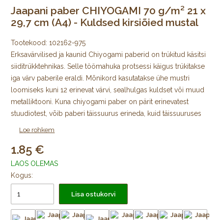
Jaapani paber CHIYOGAMI 70 g/m² 21 x
29,7 cm (A4) - Kuldsed kirsiõied mustal
Tootekood:
102162-975
Erksavärvilised ja kaunid Chiyogami paberid on trükitud käsitsi
siiditrükktehnikas. Selle töömahuka protsessi käigus trükitakse
iga värv paberile eraldi. Mõnikord kasutatakse ühe mustri
loomiseks kuni 12 erinevat värvi, sealhulgas kuldset või muud
metalliktooni. Kuna chiyogami paber on pärit erinevatest
stuudiotest, võib paberi täissuurus erineda, kuid täissuuruses
lehe mustriline ala on alati 64 × 98 cm, mida ümbritseb igast
Loe rohkem
küljest trükkimata äär.
1.85
Algselt Edo ajastul välja töötatud jaapani värviliste
LAOS OLEMAS
kujundustega mooruspuupaberid trükiti puulõigete abil
Kogus:
väikeste kodutarvikute katmiseks ja pabernukkude
Lisa ostukorvi
meisterdamiseks. Tänapäeval trükitakse Chiyogamit kõikjal
Jaapanis käsitsi siiditrükis väikestes stuudiotes. Trükkimiseks
kasutatakse pleekimiskindlaid pigmente. Uusi mustreid, nii