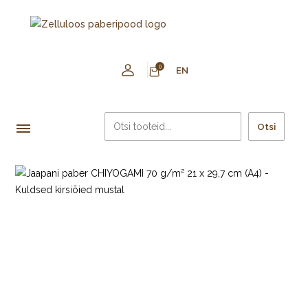
0
EN
Otsi