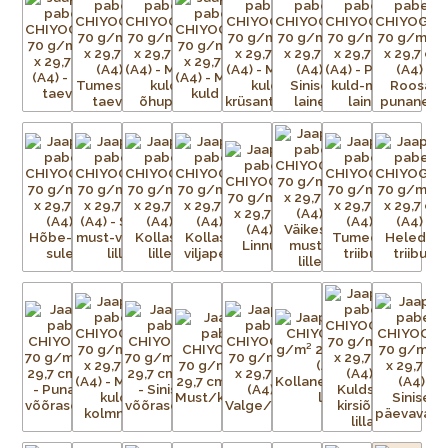
traditsioonilisi kui ka kaasaegseid, toodetakse pidevalt
lõpututes värvikombinatsioonides.
Paberid on väga sitked ja tugevad, ning sobivad ideaalselt
raamatute, purkide ja karpide katmiseks, kaartide ning
kollaažide tegemiseks, fotode ja kunstiteoste taustaks või
raamaturiiulitele ja seintele aktsendiks. Võimalused on
piiramatud!
Chiyogami imitatsiooniga pabereid toodetakse praegu
ofsettrükiga teistes Aasia riikides. Ärge laske end petta
madalama kvaliteediga imitatsioonidest, mis tõenäoliselt
pleegivad kiiremini ja aluspaber millele trükitakse ei ole nii
tugev ja sitke kui originaalpaberitel. Ehtsate Jaapani siiditrükiste
erksuse ja tugevusega need ei võistle.
Iga Chiyogami lehe valmistamine on uskumatult töömahukas
protsess. Esialgsest kujutisest tuleb valmistada terve hulk
mustriga trükivõrke, mis on terve paberilehe suurused, üks