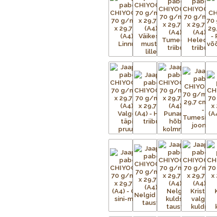
Iga Chiyogami lehe valmistamine o
tuleb valmistada terve hulk mustri
iga mustris nähtava värvi kohta.
Aluspaber liimitakse esmalt ajutise
metallvõrgud. Metallraami peale p
trükitav kujutis. Trükivalmis raamid 
kinnitatud tootele eraldi. Soovitu
kaetud. Värvi laialiajamiseks ja üle
kinnistub esemele kuivatustunnelis v
eritellimusel, nii et mõnikord ei ole
pealekandmist paber kuivatatakse. 
kuni mustrid on täielikult trükitud.