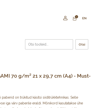
0
EN
Otsi
MI 70 g/m² 21 x 29,7 cm (A4) - Must-
paberid on trükitud käsitsi siiditrükktehnikas. Selle
kse iga värv paberile eraldi. Mõnikord kasutatakse ühe