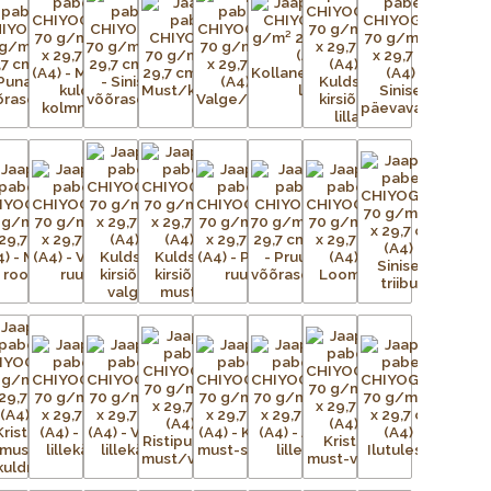
n uskumatult töömahukas protsess. Esialgsest kujutisest
ga trükivõrke, mis on terve paberilehe suurused, üks võrk
lt tasasele pinnale. Tänapäeval on kasutusel plast- ja
ingutatud võrgule kantakse valgustundliku emulsiooni abil
seadistatakse trükikarussellile – iga värv kantakse trükilauale
d kujutis on võrgus avatud, ülejäänud võrgu augud aga
liigse värvi eemaldamiseks kasutatakse raaklit. Värv kuivab ja
õi lihtsalt õhu käes. Trükivärvid segatakse iga prindi jaoks
 värvid täpselt sellised nagu eelmisel partiil. Pärast värvi
Protsessi korratakse iga värvi puhul – kolm kuni 15 korda –