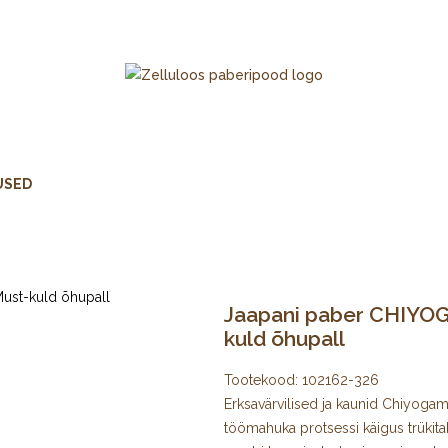
USED
Jaapani paber CHIYOGA
kuld õhupall
Tootekood:
102162-326
Erksavärvilised ja kaunid Chiyogami 
töömahuka protsessi käigus trükita