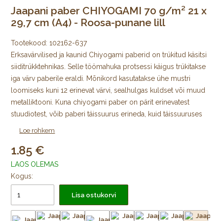
Jaapani paber CHIYOGAMI 70 g/m² 21 x
29,7 cm (A4) - Roosa-punane lill
Tootekood:
102162-637
Erksavärvilised ja kaunid Chiyogami paberid on trükitud käsitsi
siiditrükktehnikas. Selle töömahuka protsessi käigus trükitakse
iga värv paberile eraldi. Mõnikord kasutatakse ühe mustri
loomiseks kuni 12 erinevat värvi, sealhulgas kuldset või muud
metalliktooni. Kuna chiyogami paber on pärit erinevatest
stuudiotest, võib paberi täissuurus erineda, kuid täissuuruses
lehe mustriline ala on alati 64 × 98 cm, mida ümbritseb igast
Loe rohkem
küljest trükkimata äär.
1.85
Algselt Edo ajastul välja töötatud jaapani värviliste
LAOS OLEMAS
kujundustega mooruspuupaberid trükiti puulõigete abil
Kogus:
väikeste kodutarvikute katmiseks ja pabernukkude
Lisa ostukorvi
meisterdamiseks. Tänapäeval trükitakse Chiyogamit kõikjal
Jaapanis käsitsi siiditrükis väikestes stuudiotes. Trükkimiseks
kasutatakse pleekimiskindlaid pigmente. Uusi mustreid, nii