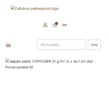
0
EN
Otsi