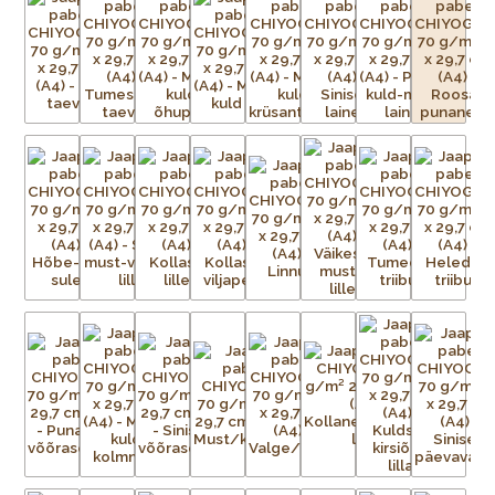
traditsioonilisi kui ka kaasaegseid, toodetakse pidevalt
lõpututes värvikombinatsioonides.
Paberid on väga sitked ja tugevad, ning sobivad ideaalselt
raamatute, purkide ja karpide katmiseks, kaartide ning
kollaažide tegemiseks, fotode ja kunstiteoste taustaks või
raamaturiiulitele ja seintele aktsendiks. Võimalused on
piiramatud!
Chiyogami imitatsiooniga pabereid toodetakse praegu
ofsettrükiga teistes Aasia riikides. Ärge laske end petta
madalama kvaliteediga imitatsioonidest, mis tõenäoliselt
pleegivad kiiremini ja aluspaber millele trükitakse ei ole nii
tugev ja sitke kui originaalpaberitel. Ehtsate Jaapani siiditrükiste
erksuse ja tugevusega need ei võistle.
Iga Chiyogami lehe valmistamine on uskumatult töömahukas
protsess. Esialgsest kujutisest tuleb valmistada terve hulk
mustriga trükivõrke, mis on terve paberilehe suurused, üks