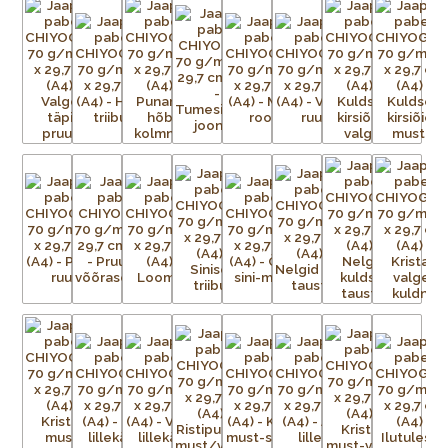
võrk iga mustris nähtava värvi kohta.
Aluspaber liimitakse esmalt ajutiselt tasasele pinnale.
Tänapäeval on kasutusel plast- ja metallvõrgud. Metallraami
peale pingutatud võrgule kantakse valgustundliku emulsiooni
abil trükitav kujutis. Trükivalmis raamid seadistatakse
trükikarussellile – iga värv kantakse trükilauale kinnitatud
tootele eraldi. Soovitud kujutis on võrgus avatud, ülejäänud
võrgu augud aga kaetud. Värvi laialiajamiseks ja üleliigse värvi
eemaldamiseks kasutatakse raaklit. Värv kuivab ja kinnistub
esemele kuivatustunnelis või lihtsalt õhu käes. Trükivärvid
segatakse iga prindi jaoks eritellimusel, nii et mõnikord ei ole
värvid täpselt sellised nagu eelmisel partiil. Pärast värvi
pealekandmist paber kuivatatakse. Protsessi korratakse iga
värvi puhul – kolm kuni 15 korda – kuni mustrid on täielikult
trükitud.