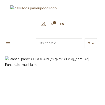
0
EN
Otsi