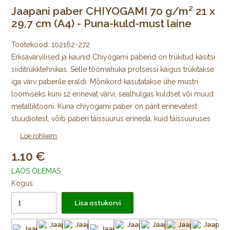
Jaapani paber CHIYOGAMI 70 g/m² 21 x
29,7 cm (A4) - Puna-kuld-must laine
Tootekood:
102162-272
Erksavärvilised ja kaunid Chiyogami paberid on trükitud käsitsi
siiditrükktehnikas. Selle töömahuka protsessi käigus trükitakse
iga värv paberile eraldi. Mõnikord kasutatakse ühe mustri
loomiseks kuni 12 erinevat värvi, sealhulgas kuldset või muud
metalliktooni. Kuna chiyogami paber on pärit erinevatest
stuudiotest, võib paberi täissuurus erineda, kuid täissuuruses
lehe mustriline ala on alati 64 × 98 cm, mida ümbritseb igast
Loe rohkem
küljest trükkimata äär.
1.10
Algselt Edo ajastul välja töötatud jaapani värviliste
LAOS OLEMAS
kujundustega mooruspuupaberid trükiti puulõigete abil
Kogus:
väikeste kodutarvikute katmiseks ja pabernukkude
Lisa ostukorvi
meisterdamiseks. Tänapäeval trükitakse Chiyogamit kõikjal
Jaapanis käsitsi siiditrükis väikestes stuudiotes. Trükkimiseks
kasutatakse pleekimiskindlaid pigmente. Uusi mustreid, nii