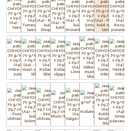
traditsioonilisi kui ka kaasaegseid, toodetakse pidevalt
lõpututes värvikombinatsioonides.
Paberid on väga sitked ja tugevad, ning sobivad ideaalselt
raamatute, purkide ja karpide katmiseks, kaartide ning
kollaažide tegemiseks, fotode ja kunstiteoste taustaks või
raamaturiiulitele ja seintele aktsendiks. Võimalused on
piiramatud!
Chiyogami imitatsiooniga pabereid toodetakse praegu
ofsettrükiga teistes Aasia riikides. Ärge laske end petta
madalama kvaliteediga imitatsioonidest, mis tõenäoliselt
pleegivad kiiremini ja aluspaber millele trükitakse ei ole nii
tugev ja sitke kui originaalpaberitel. Ehtsate Jaapani siiditrükiste
erksuse ja tugevusega need ei võistle.
Iga Chiyogami lehe valmistamine on uskumatult töömahukas
protsess. Esialgsest kujutisest tuleb valmistada terve hulk
mustriga trükivõrke, mis on terve paberilehe suurused, üks