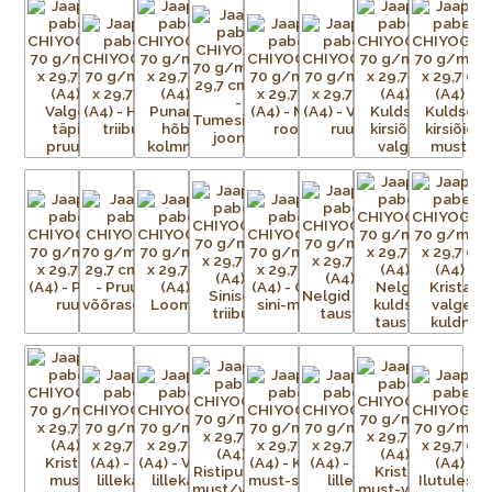
võrk iga mustris nähtava värvi kohta.
Aluspaber liimitakse esmalt ajutiselt tasasele pinnale.
Tänapäeval on kasutusel plast- ja metallvõrgud. Metallraami
peale pingutatud võrgule kantakse valgustundliku emulsiooni
abil trükitav kujutis. Trükivalmis raamid seadistatakse
trükikarussellile – iga värv kantakse trükilauale kinnitatud
tootele eraldi. Soovitud kujutis on võrgus avatud, ülejäänud
võrgu augud aga kaetud. Värvi laialiajamiseks ja üleliigse värvi
eemaldamiseks kasutatakse raaklit. Värv kuivab ja kinnistub
esemele kuivatustunnelis või lihtsalt õhu käes. Trükivärvid
segatakse iga prindi jaoks eritellimusel, nii et mõnikord ei ole
värvid täpselt sellised nagu eelmisel partiil. Pärast värvi
pealekandmist paber kuivatatakse. Protsessi korratakse iga
värvi puhul – kolm kuni 15 korda – kuni mustrid on täielikult
trükitud.