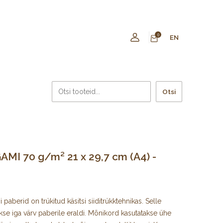
0
EN
Otsi
MI 70 g/m² 21 x 29,7 cm (A4) -
paberid on trükitud käsitsi siiditrükktehnikas. Selle
kse iga värv paberile eraldi. Mõnikord kasutatakse ühe