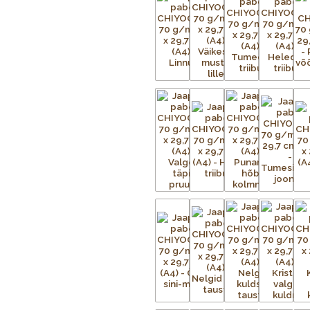
Iga Chiyogami lehe valmistamine o
tuleb valmistada terve hulk mustri
iga mustris nähtava värvi kohta.
Aluspaber liimitakse esmalt ajutise
metallvõrgud. Metallraami peale p
trükitav kujutis. Trükivalmis raamid 
kinnitatud tootele eraldi. Soovitu
kaetud. Värvi laialiajamiseks ja üle
kinnistub esemele kuivatustunnelis v
eritellimusel, nii et mõnikord ei ole
pealekandmist paber kuivatatakse. 
kuni mustrid on täielikult trükitud.