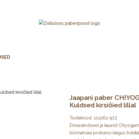
USED
Jaapani paber CHIYOGA
Kuldsed kirsiõied lillal
Tootekood:
102162-973
Erksavärvilised ja kaunid Chiyogami 
töömahuka protsessi käigus trükita