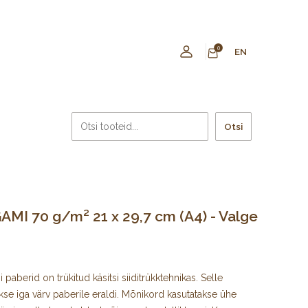
0
EN
Otsi
MI 70 g/m² 21 x 29,7 cm (A4) - Valge
paberid on trükitud käsitsi siiditrükktehnikas. Selle
kse iga värv paberile eraldi. Mõnikord kasutatakse ühe