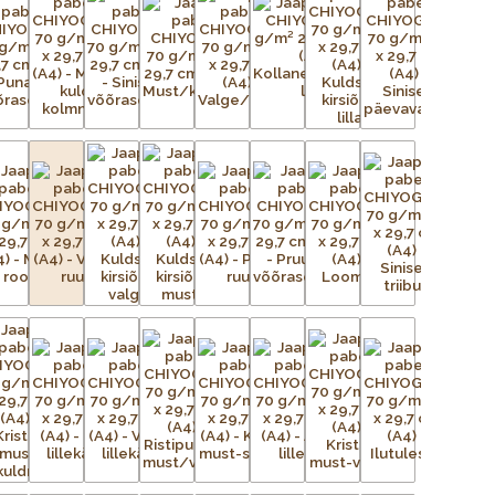
n uskumatult töömahukas protsess. Esialgsest kujutisest
ga trükivõrke, mis on terve paberilehe suurused, üks võrk
lt tasasele pinnale. Tänapäeval on kasutusel plast- ja
ingutatud võrgule kantakse valgustundliku emulsiooni abil
seadistatakse trükikarussellile – iga värv kantakse trükilauale
d kujutis on võrgus avatud, ülejäänud võrgu augud aga
liigse värvi eemaldamiseks kasutatakse raaklit. Värv kuivab ja
õi lihtsalt õhu käes. Trükivärvid segatakse iga prindi jaoks
 värvid täpselt sellised nagu eelmisel partiil. Pärast värvi
Protsessi korratakse iga värvi puhul – kolm kuni 15 korda –