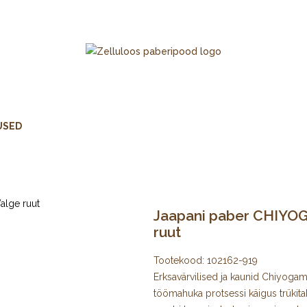
USED
Jaapani paber CHIYOGA
ruut
Tootekood:
102162-919
Erksavärvilised ja kaunid Chiyogami 
töömahuka protsessi käigus trükita