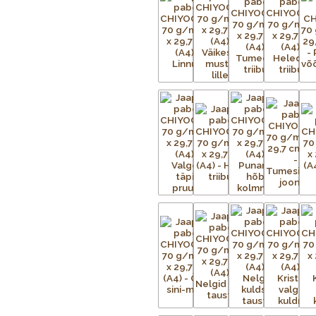
Iga Chiyogami lehe valmistamine o
tuleb valmistada terve hulk mustri
iga mustris nähtava värvi kohta.
Aluspaber liimitakse esmalt ajutise
metallvõrgud. Metallraami peale p
trükitav kujutis. Trükivalmis raamid 
kinnitatud tootele eraldi. Soovitu
kaetud. Värvi laialiajamiseks ja üle
kinnistub esemele kuivatustunnelis v
eritellimusel, nii et mõnikord ei ole
pealekandmist paber kuivatatakse. 
kuni mustrid on täielikult trükitud.