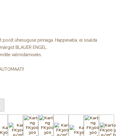
t poolt ühesuguse pinnaga. Happevaba, ei sisalda
amärgist BLAUER ENGEL.
ndite valmistamiseks.
IAUTOMAATI!