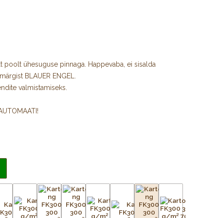
t poolt ühesuguse pinnaga. Happevaba, ei sisalda
amärgist BLAUER ENGEL.
ndite valmistamiseks.
IAUTOMAATI!