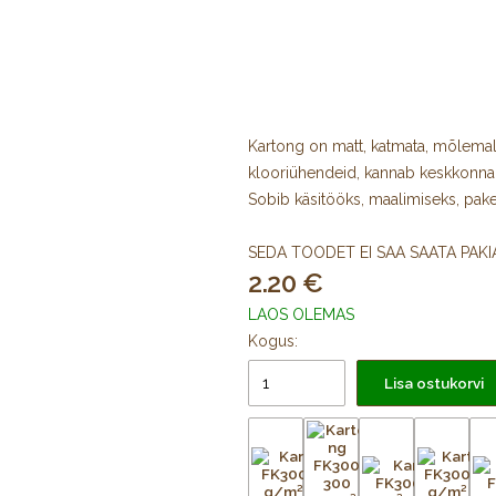
Kartong on matt, katmata, mõlemal
klooriühendeid, kannab keskkonn
Sobib käsitööks, maalimiseks, pake
SEDA TOODET EI SAA SAATA PAK
2.20
LAOS OLEMAS
Kogus:
Lisa ostukorvi