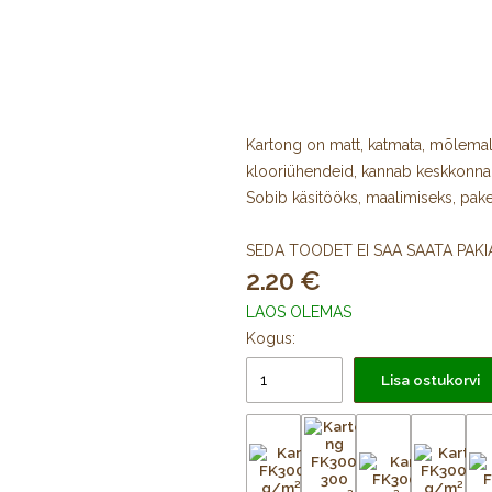
Kartong on matt, katmata, mõlemal
klooriühendeid, kannab keskkonn
Sobib käsitööks, maalimiseks, pake
SEDA TOODET EI SAA SAATA PAK
2.20
LAOS OLEMAS
Kogus:
Lisa ostukorvi