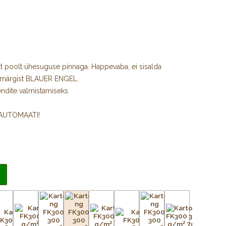
t poolt ühesuguse pinnaga. Happevaba, ei sisalda
amärgist BLAUER ENGEL.
ndite valmistamiseks.
IAUTOMAATI!