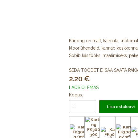
Kartong on matt, katmata, mõlemal
klooriühendeid, kannab keskkonn
Sobib käsitööks, maalimiseks, pake
SEDA TOODET EI SAA SAATA PAK
2.20
LAOS OLEMAS
Kogus:
Lisa ostukorvi