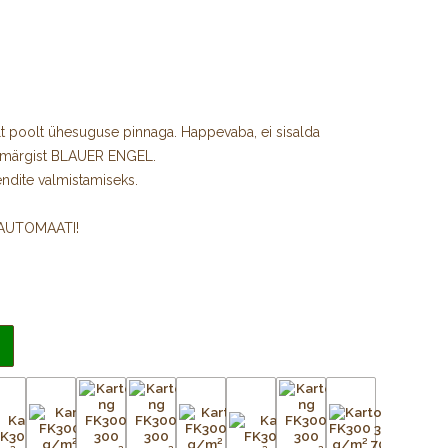
t poolt ühesuguse pinnaga. Happevaba, ei sisalda
amärgist BLAUER ENGEL.
ndite valmistamiseks.
IAUTOMAATI!