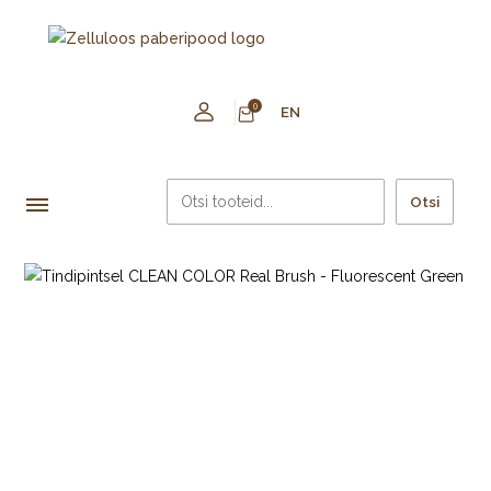
0
EN
Otsi