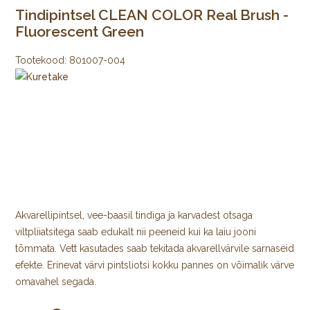
Tindipintsel CLEAN COLOR Real Brush -
Fluorescent Green
Tootekood:
801007-004
Akvarellipintsel, vee-baasil tindiga ja karvadest otsaga
viltpliiatsitega saab edukalt nii peeneid kui ka laiu jooni
tõmmata. Vett kasutades saab tekitada akvarellvärvile sarnaseid
efekte. Erinevat värvi pintsliotsi kokku pannes on võimalik värve
omavahel segada.