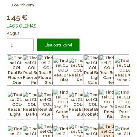
Video:
Kuidas kasutada tindipintslit CLEAN COLOR
Loe rohkem
1.45
LAOS OLEMAS
Kogus:
Lisa ostukorvi