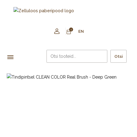
0
EN
Otsi