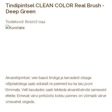
Tindipintsel CLEAN COLOR Real Brush -
Deep Green
Tootekood:
801007-044
Akvarellipintsel, vee-baasil tindiga ja karvadest otsaga
viltpliiatsitega saab edukalt nii peeneid kui ka laiu jooni
tõmmata. Vett kasutades saab tekitada akvarellvärvile sarnaseid
efekte. Erinevat värvi pintsliotsi kokku pannes on võimalik värve
omavahel segada.