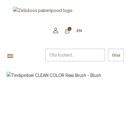
0
EN
Otsi