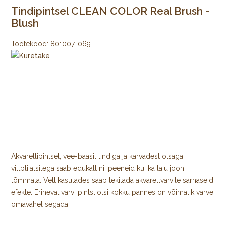
Tindipintsel CLEAN COLOR Real Brush -
Blush
Tootekood:
801007-069
Akvarellipintsel, vee-baasil tindiga ja karvadest otsaga
viltpliiatsitega saab edukalt nii peeneid kui ka laiu jooni
tõmmata. Vett kasutades saab tekitada akvarellvärvile sarnaseid
efekte. Erinevat värvi pintsliotsi kokku pannes on võimalik värve
omavahel segada.