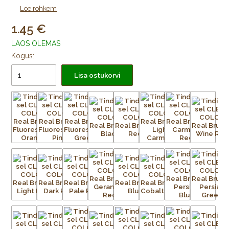
Video:
Kuidas kasutada tindipintslit CLEAN COLOR
Loe rohkem
1.45
LAOS OLEMAS
Kogus:
Lisa ostukorvi